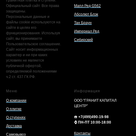
Гранитная плитка и ступени.
Официальный сайт. Все права
Мапл Ред G562
защищены.
Абсолют Блэк
Персональные данные и
файлы cookie используются на
Тан Браун
сайте в целях его
Империал Ред
функционирования. Используя
сайт, вы принимаете
Сибирский
Пользовательское соглашение.
Сайт носит информационных
характер и ни при каких
условиях не является
публичной офертой,
определяемой положениями
ч.2 ст. 437 ГК РФ.
Меню
Информация
О компании
ООО "ГРАНИТ КАПИТАЛ
ЦЕНТР"
О плитке
☎️
+7(499)490-19-98
О ступенях
⌚️ ПН-ПТ 10:00-18:00
Доставка
Контакты
Самовывоз