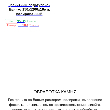
Гранитный подступенок
Бьянко 150х1200х18мм,
полированный
950
₽
/
1 пог. м
1 050
₽
/
1 пог. м
ОБРАБОТКА КАМНЯ
Рез гранита по Вашим размерам, полировка, выполнение
фасок, капельников, полос противоскольжения, склейка,
пропитка защитными составами и другая обработка.