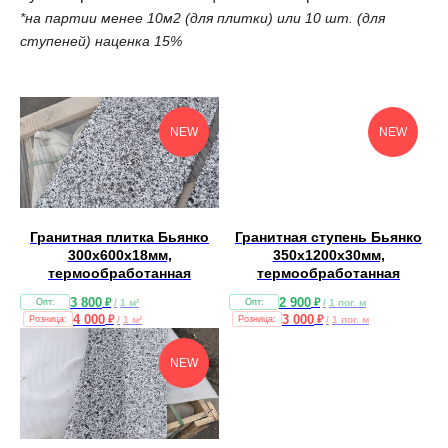
*на партии менее 10м2 (для плитки) или 10 шт. (для
ступеней) наценка 15%
NEW
NEW
Гранитная плитка Бьянко
Гранитная ступень Бьянко
300х600х18мм,
350х1200х30мм,
термообработанная
термообработанная
3 800
2 900
₽
₽
/
1 м²
/
1 пог. м
4 000
3 000
₽
₽
/
1 м²
/
1 пог. м
NEW