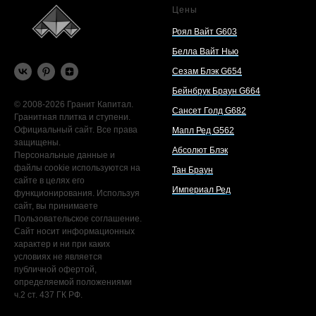
Цены
Роял Вайт G603
Белла Вайт Нью
Сезам Блэк G654
Бейнбрук Браун G664
© 2008-2026 Гранит Капитал.
Сансет Голд G682
Гранитная плитка и ступени.
Официальный сайт. Все права
Мапл Ред G562
защищены.
Абсолют Блэк
Персональные данные и
файлы cookie используются на
Тан Браун
сайте в целях его
Империал Ред
функционирования. Используя
сайт, вы принимаете
Пользовательское соглашение.
Сайт носит информационных
характер и ни при каких
условиях не является
публичной офертой,
определяемой положениями
ч.2 ст. 437 ГК РФ.