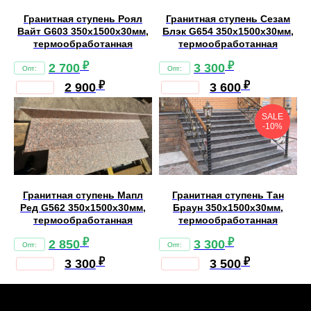
Гранитная ступень Роял
Гранитная ступень Сезам
Вайт G603 350х1500х30мм,
Блэк G654 350х1500х30мм,
термообработанная
термообработанная
₽
₽
2 700
3 300
₽
₽
2 900
3 600
SALE
-10%
Гранитная ступень Мапл
Гранитная ступень Тан
Ред G562 350х1500х30мм,
Браун 350х1500х30мм,
термообработанная
термообработанная
₽
₽
2 850
3 300
₽
₽
3 300
3 500