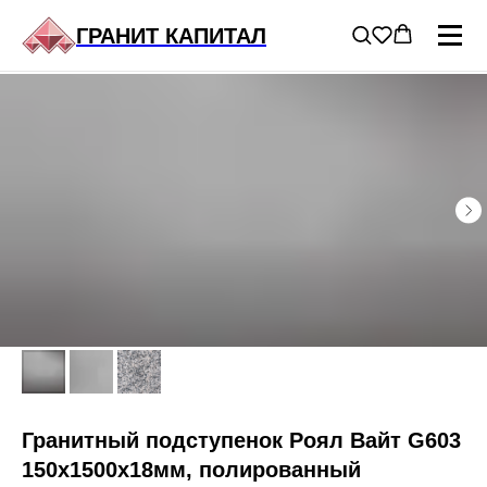
ГЛАВНАЯ
/
ГРАНИТ В ПРОДАЖЕ
/
...
ГРАНИТ КАПИТАЛ
Гранитный подступенок Роял Вайт G603
150х1500х18мм, полированный