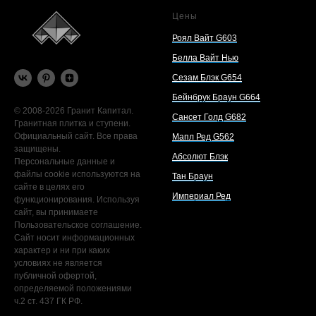
Цены
Роял Вайт G603
Белла Вайт Нью
Сезам Блэк G654
Бейнбрук Браун G664
© 2008-2026 Гранит Капитал.
Сансет Голд G682
Гранитная плитка и ступени.
Официальный сайт. Все права
Мапл Ред G562
защищены.
Абсолют Блэк
Персональные данные и
файлы cookie используются на
Тан Браун
сайте в целях его
Империал Ред
функционирования. Используя
сайт, вы принимаете
Пользовательское соглашение.
Сайт носит информационных
характер и ни при каких
условиях не является
публичной офертой,
определяемой положениями
ч.2 ст. 437 ГК РФ.