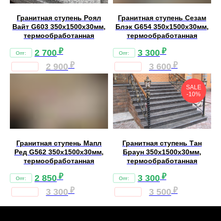
Гранитная ступень Роял
Гранитная ступень Сезам
Вайт G603 350х1500х30мм,
Блэк G654 350х1500х30мм,
термообработанная
термообработанная
₽
₽
2 700
3 300
₽
₽
2 900
3 600
SALE
-10%
Гранитная ступень Мапл
Гранитная ступень Тан
Ред G562 350х1500х30мм,
Браун 350х1500х30мм,
термообработанная
термообработанная
₽
₽
2 850
3 300
₽
₽
3 300
3 500