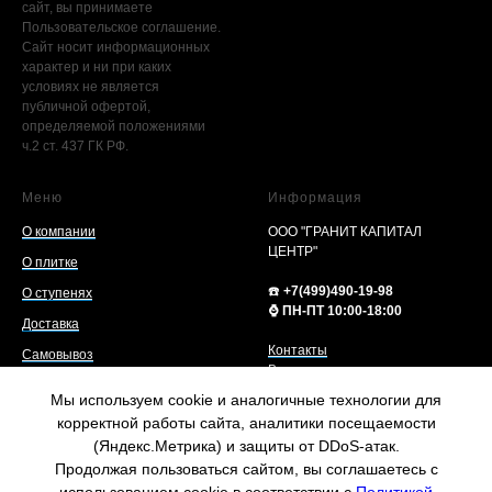
сайт, вы принимаете
Пользовательское соглашение.
Сайт носит информационных
характер и ни при каких
условиях не является
публичной офертой,
определяемой положениями
ч.2 ст. 437 ГК РФ.
Меню
Информация
О компании
ООО "ГРАНИТ КАПИТАЛ
ЦЕНТР"
О плитке
☎️
+7(499)490-19-98
О ступенях
⌚️ ПН-ПТ 10:00-18:00
Доставка
Контакты
Самовывоз
Варианты оплаты
Услуги
Реквизиты компании
Мы используем cookie и аналогичные технологии для
Возврат/обмен товара
Статьи
корректной работы сайта, аналитики посещаемости
Пользовательское соглашение
(Яндекс.Метрика) и защиты от DDoS-атак.
Карта сайта
Политика конфиденциальности
Продолжая пользоваться сайтом, вы соглашаетесь с
Согласие на обработку
Гранит в продаже
Написать нам
персональных данных