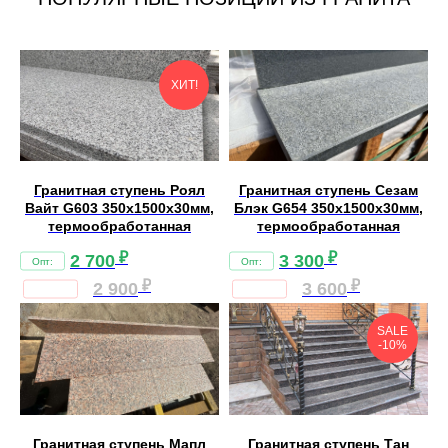
ХИТ!
Гранитная ступень Роял
Гранитная ступень Сезам
Вайт G603 350х1500х30мм,
Блэк G654 350х1500х30мм,
термообработанная
термообработанная
₽
₽
2 700
3 300
₽
₽
2 900
3 600
SALE
-10%
Гранитная ступень Мапл
Гранитная ступень Тан