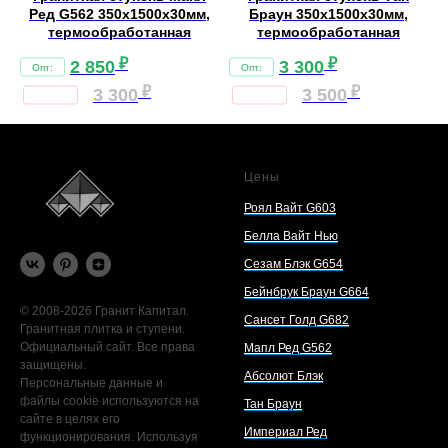
Ред G562 350х1500х30мм,
Браун 350х1500х30мм,
термообработанная
термообработанная
₽
₽
2 850
3 300
₽
₽
3 300
3 500
Цены
Роял Вайт G603
Белла Вайт Нью
Сезам Блэк G654
Бейнбрук Браун G664
© 2008-2026 Гранит Капитал.
Сансет Голд G682
Гранитная плитка и ступени.
Официальный сайт. Все права
Мапл Ред G562
защищены.
Абсолют Блэк
Персональные данные и
файлы cookie используются на
Тан Браун
сайте в целях его
Империал Ред
функционирования. Используя