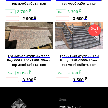
термообработанная
термообработанная
₽
₽
2 700
3 300
₽
₽
2 900
3 600
SALE
-10%
Гранитная ступень Мапл
Гранитная ступень Тан
Ред G562 350х1500х30мм,
Браун 350х1500х30мм,
термообработанная
термообработанная
₽
₽
2 850
3 300
₽
₽
3 300
3 500
Цены
Роял Вайт G603