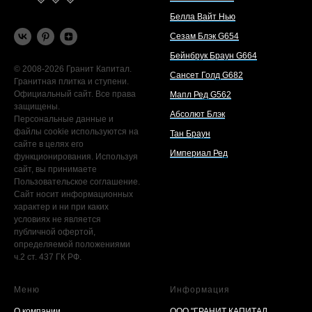
Белла Вайт Нью
Сезам Блэк G654
Бейнбрук Браун G664
© 2008-2026 Гранит Капитал.
Сансет Голд G682
Гранитная плитка и ступени.
Официальный сайт. Все права
Мапл Ред G562
защищены.
Абсолют Блэк
Персональные данные и
файлы cookie используются на
Тан Браун
сайте в целях его
Империал Ред
функционирования. Используя
сайт, вы принимаете
Пользовательское соглашение.
Сайт носит информационных
характер и ни при каких
условиях не является
публичной офертой,
определяемой положениями
ч.2 ст. 437 ГК РФ.
Меню
Информация
О компании
ООО "ГРАНИТ КАПИТАЛ