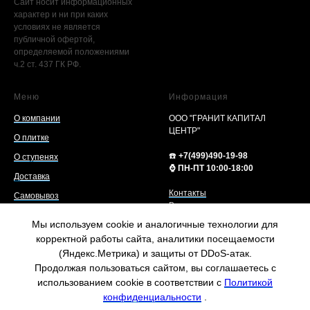
Сайт носит информационных
характер и ни при каких
условиях не является
публичной офертой,
определяемой положениями
ч.2 ст. 437 ГК РФ.
Меню
Информация
О компании
ООО "ГРАНИТ КАПИТАЛ
ЦЕНТР"
О плитке
☎️
+7(499)490-19-98
О ступенях
⌚️ ПН-ПТ 10:00-18:00
Доставка
Контакты
Самовывоз
Варианты оплаты
Услуги
Реквизиты компании
Мы используем cookie и аналогичные технологии для
Возврат/обмен товара
Статьи
корректной работы сайта, аналитики посещаемости
Пользовательское соглашение
(Яндекс.Метрика) и защиты от DDoS-атак.
Карта сайта
Политика конфиденциальности
Продолжая пользоваться сайтом, вы соглашаетесь с
Согласие на обработку
Гранит в продаже
персональных данных
Написать нам
использованием cookie в соответствии с
Политикой
конфиденциальности
.