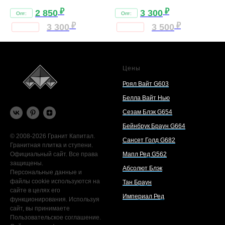
₽
₽
2 850
3 300
₽
₽
3 300
3 500
Цены
Роял Вайт G603
Белла Вайт Нью
Сезам Блэк G654
Бейнбрук Браун G664
© 2008-2026 Гранит Капитал.
Сансет Голд G682
Гранитная плитка и ступени.
Официальный сайт. Все права
Мапл Ред G562
защищены.
Абсолют Блэк
Персональные данные и
файлы cookie используются на
Тан Браун
сайте в целях его
Империал Ред
функционирования. Используя
сайт, вы принимаете
Пользовательское соглашение.