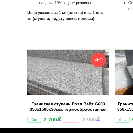
наценка 10% к цене розницы
Оп
оп
Цена указана за 1 м² (плитка) и за 1 пог.
м. (ступени, подступенки, полосы)
ХИТ!
Гранитная ступень Роял Вайт G603
Гранит
350х1500х30мм, термообработанная
350х15
₽
₽
2 700
2 900