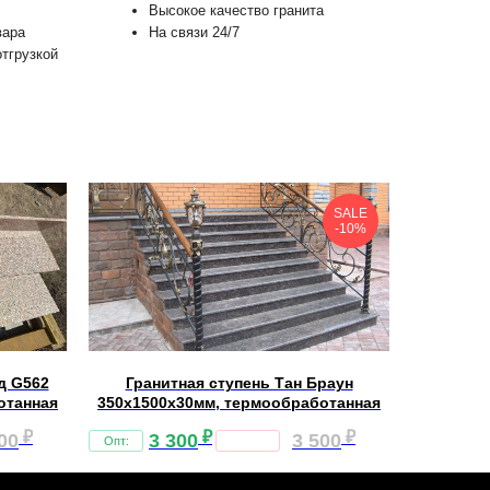
Высокое качество гранита
вара
На связи 24/7
отгрузкой
SALE
-10%
д G562
Гранитная ступень Тан Браун
отанная
350х1500х30мм, термообработанная
₽
₽
₽
00
3 300
3 500