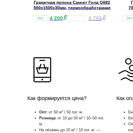
рук Браун
Гранитная полоса Сансет Голд G682
мм,
500х1500х30мм, термообработанная
7
ая
₽
₽
₽
2 700
4 200
4 700
Как формируется цена?
Как оп
Опт:
от 50 м² / 50 пог. м.
Бе
Розница:
от 10 до 50 м² / 10–50 пог.
Бе
м.
Оп
На объёмы до 10 м² / 10 пог. м. —
ко