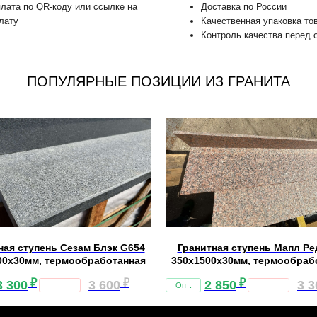
лата по QR-коду или ссылке на
Доставка по России
лату
Качественная упаковка то
Контроль качества перед 
ПОПУЛЯРНЫЕ ПОЗИЦИИ ИЗ ГРАНИТА
ная ступень Сезам Блэк G654
Гранитная ступень Мапл Ре
00х30мм, термообработанная
350х1500х30мм, термообраб
₽
₽
₽
3 300
3 600
2 850
3 3