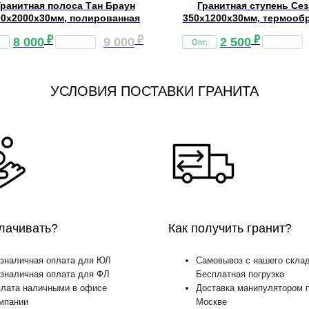
Гранитная полоса Тан Браун
Гранитная ступень Се
00х2000х30мм, полированная
350х1200х30мм, термооб
₽
₽
₽
8 000
9 000
2 500
УСЛОВИЯ ПОСТАВКИ ГРАНИТА
лачивать?
Как получить гранит?
зналичная оплата для ЮЛ
Самовывоз с нашего склад
зналичная оплата для ФЛ
Бесплатная погрузка
лата наличными в офисе
Доставка манипулятором 
мпании
Москве