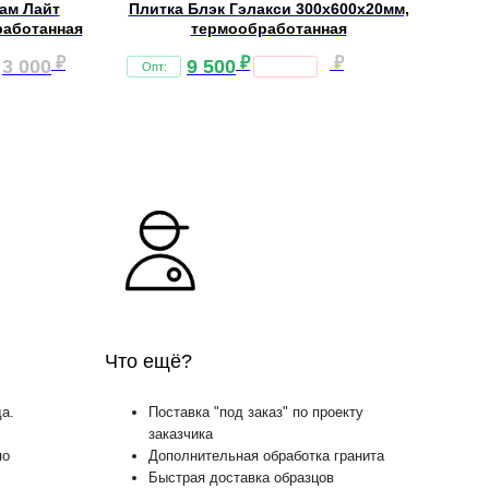
зам Лайт
Плитка Блэк Гэлакси 300х600х20мм,
Си
работанная
термообработанная
₽
₽
₽
3 000
9 500
Что ещё?
а.
Поставка "под заказ" по проекту
заказчика
по
Дополнительная обработка гранита
Быстрая доставка образцов