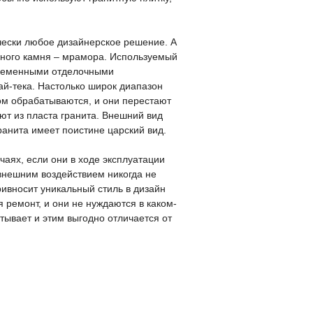
чески любое дизайнерское решение. А
льного камня – мрамора. Используемый
временными отделочными
ай-тека. Настолько широк диапазон
зом обрабатываются, и они перестают
ют из пласта гранита. Внешний вид
ранита имеет поистине царский вид.
чаях, если они в ходе эксплуатации
 внешним воздействием никогда не
ивносит уникальный стиль в дизайн
 ремонт, и они не нуждаются в каком-
итывает и этим выгодно отличается от