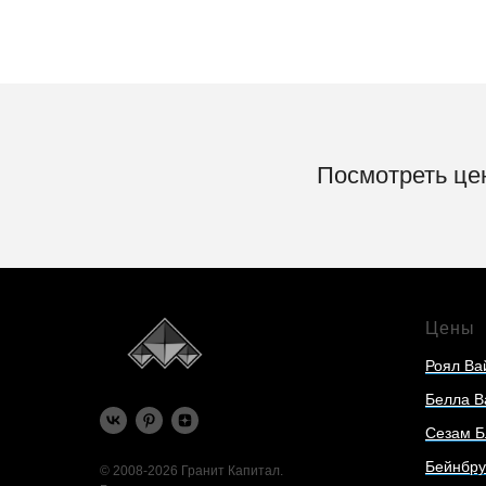
Посмотреть цен
Цены
Роял Ва
Белла В
Сезам Б
Бейнбру
© 2008-2026 Гранит Капитал.