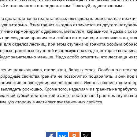
ый и это является его недостатком. Пожалуй, единственным.
и цвета плитки из гранита позволяют сделать реальностью практи
м удивительна. Этим гранит выгодно отличается от другого натура
тлично гармонирует с деревом, металлом, керамикой и даже с со
при создании практически любого интерьера, и классического, и х
 и для отделки лестниц, при этом ступени из гранита особым обра
весных гранитных ступеней используют накладки, которые вытачива
будет значительно меньше. Надо особо отметить, что лестница из г
вления подоконников, столешниц, барных стоек. Особенно в тех слу
Природные свойства гранита не позволят их поцарапать, и они под
ханические повреждения им не страшны. Использование гранита пр
ыглядеть роскошно. Кроме того, изделиям из гранита не требуется
влажной губкой или тряпкой и этого достаточно. Гранит влагу не вп
лучшую сторону в части эксплуатационных свойств.