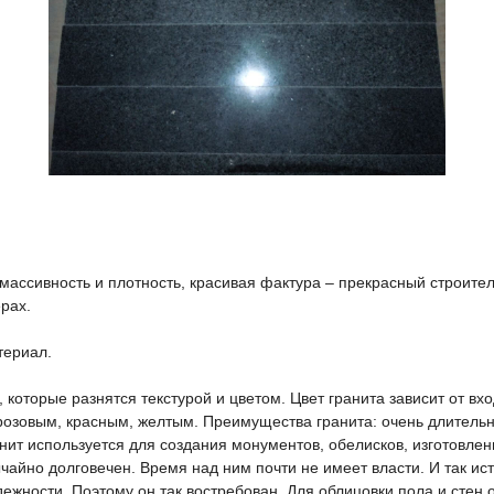
к массивность и плотность, красивая фактура – прекрасный строит
рах.
териал.
 которые разнятся текстурой и цветом. Цвет гранита зависит от вх
розовым, красным, желтым. Преимущества гранита: очень длитель
нит используется для создания монументов, обелисков, изготовлен
айно долговечен. Время над ним почти не имеет власти. И так ист
ежности. Поэтому он так востребован. Для облицовки пола и стен 