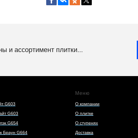
ы и ассортимент плитки...
Меню
йт G603
О компании
айт G603
О плитке
лэк G654
О ступенях
к Браун G664
Доставка